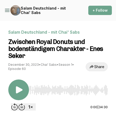
Salam Deutschland - mit
+ Follow
Chai' Sabs
Salam Deutschland - mit Chai' Sabs
Zwischen Royal Donuts und
bodenständigem Charakter - Enes
Seker
December 30, 2023
•
Chai' Sabs
•
Season 1
•
Share
Episode 60
Use Left/Right to seek, Home/End to jump to st
0:00
|
34:30