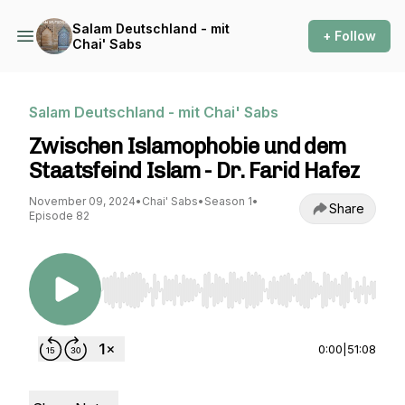
Salam Deutschland - mit
+ Follow
Chai' Sabs
Salam Deutschland - mit Chai' Sabs
Zwischen Islamophobie und dem
Staatsfeind Islam - Dr. Farid Hafez
November 09, 2024
•
Chai' Sabs
•
Season 1
•
Share
Episode 82
Use Left/Right to seek, Home/End to jump to st
0:00
|
51:08