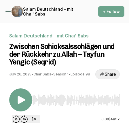
Salam Deutschland - mit
+ Follow
Chai' Sabs
Salam Deutschland - mit Chai' Sabs
Zwischen Schicksalsschlägen und
der Rückkehr zu Allah – Tayfun
Yengic (Seqrid)
Share
July 26, 2025
•
Chai' Sabs
•
Season 1
•
Episode 98
Use Left/Right to seek, Home/End to jump to st
0:00
|
48:17