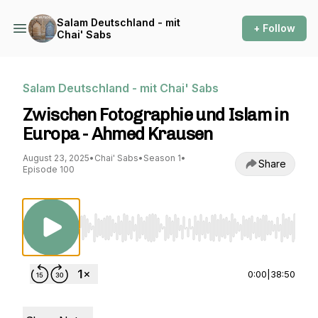
Salam Deutschland - mit
+ Follow
Chai' Sabs
Salam Deutschland - mit Chai' Sabs
Zwischen Fotographie und Islam in
Europa - Ahmed Krausen
August 23, 2025
•
Chai' Sabs
•
Season 1
•
Share
Episode 100
Use Left/Right to seek, Home/End to jump to st
0:00
|
38:50