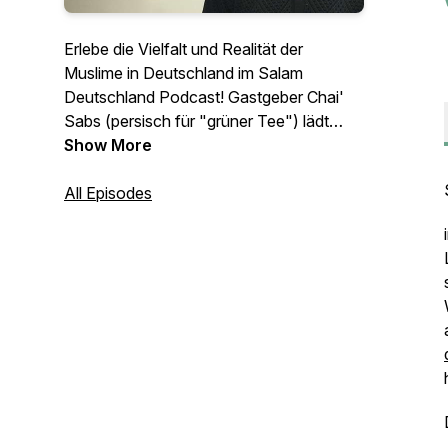
Erlebe die Vielfalt und Realität der
Muslime in Deutschland im Salam
Deutschland Podcast! Gastgeber Chai'
Sabs (persisch für "grüner Tee") lädt
seine Gäste auf eine entspannte Tasse
Show More
Tee ein, um über das Leben, die Muslime
und den Islam in Deutschland zu
All Episodes
salamatisieren.
Der offizielle Podcast von
commonsplace.de.