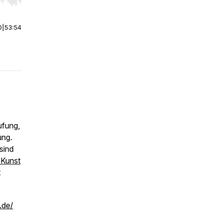
r end. Hold shift to jump forward or backward.
0
|
53:54
ufung,
ung.
sind
 Kunst
t
.de/