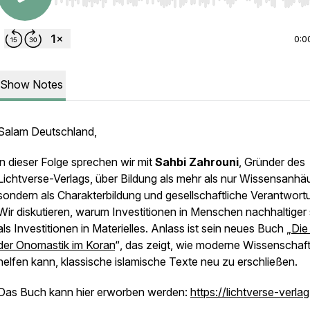
Use Left/Right to seek, Home/End to jump to start o
0:0
Show Notes
Salam Deutschland,
in dieser Folge sprechen wir mit
Sahbi Zahrouni
, Gründer des
Lichtverse-Verlags, über Bildung als mehr als nur Wissensanhä
sondern als Charakterbildung und gesellschaftliche Verantwort
Wir diskutieren, warum Investitionen in Menschen nachhaltiger 
als Investitionen in Materielles. Anlass ist sein neues Buch
„
Die
der Onomastik im Koran
“
, das zeigt, wie moderne Wissenschaf
helfen kann, klassische islamische Texte neu zu erschließen.
Das Buch kann hier erworben werden:
https://lichtverse-verlag